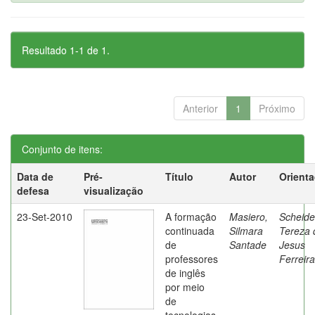
Resultado 1-1 de 1.
Anterior
1
Próximo
Conjunto de itens:
Data de
Pré-
Título
Autor
Orient
defesa
visualização
23-Set-2010
A formação
Masiero,
Scheide
continuada
Silmara
Tereza 
de
Santade
Jesus
professores
Ferreira
de inglês
por meio
de