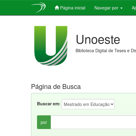
Página inicial
Navegar por
A
Skip
navigation
Unoeste
Biblioteca Digital de Teses e D
Página de Busca
Buscar em:
por