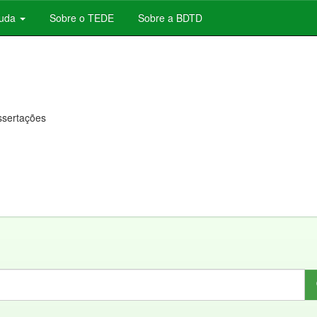
juda
Sobre o TEDE
Sobre a BDTD
issertações