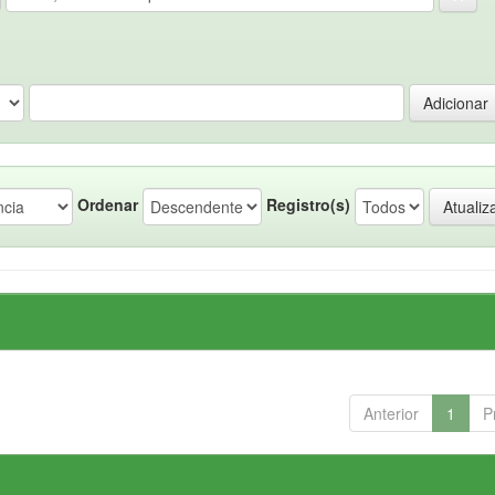
Ordenar
Registro(s)
Anterior
1
P