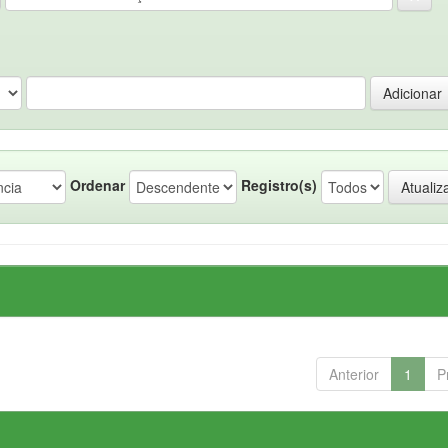
Ordenar
Registro(s)
Anterior
1
P