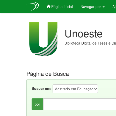
Página inicial
Navegar por
A
Skip
navigation
Unoeste
Biblioteca Digital de Teses e D
Página de Busca
Buscar em:
por