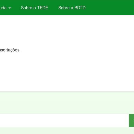
juda
Sobre o TEDE
Sobre a BDTD
issertações