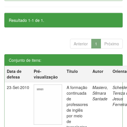
Resultado 1-1 de 1.
Anterior
1
Próximo
Conjunto de itens:
Data de
Pré-
Título
Autor
Orient
defesa
visualização
23-Set-2010
A formação
Masiero,
Scheide
continuada
Silmara
Tereza 
de
Santade
Jesus
professores
Ferreira
de inglês
por meio
de