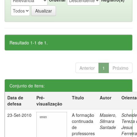
Resultado 1-1 de 1.
Anterior
1
Próximo
Conjunto de itens:
Data de
Pré-
Título
Autor
Orient
defesa
visualização
23-Set-2010
A formação
Masiero,
Scheide
continuada
Silmara
Tereza 
de
Santade
Jesus
professores
Ferreira