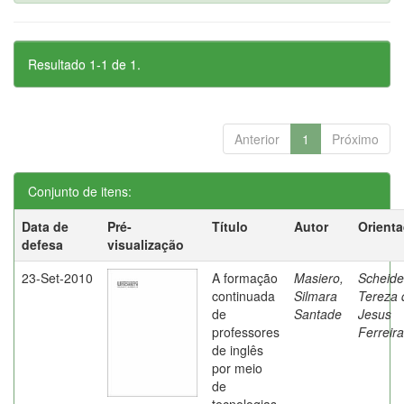
Resultado 1-1 de 1.
Anterior
1
Próximo
Conjunto de itens:
Data de
Pré-
Título
Autor
Orient
defesa
visualização
23-Set-2010
A formação
Masiero,
Scheide
continuada
Silmara
Tereza 
de
Santade
Jesus
professores
Ferreira
de inglês
por meio
de