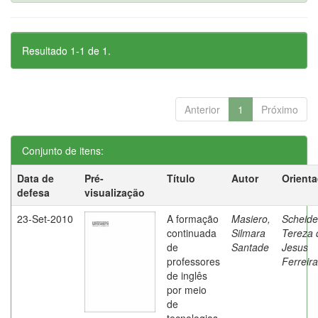
Resultado 1-1 de 1.
Anterior
1
Próximo
Conjunto de itens:
Data de
Pré-
Título
Autor
Orient
defesa
visualização
23-Set-2010
A formação
Masiero,
Scheide
continuada
Silmara
Tereza 
de
Santade
Jesus
professores
Ferreira
de inglês
por meio
de