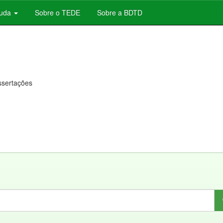
juda
Sobre o TEDE
Sobre a BDTD
issertações