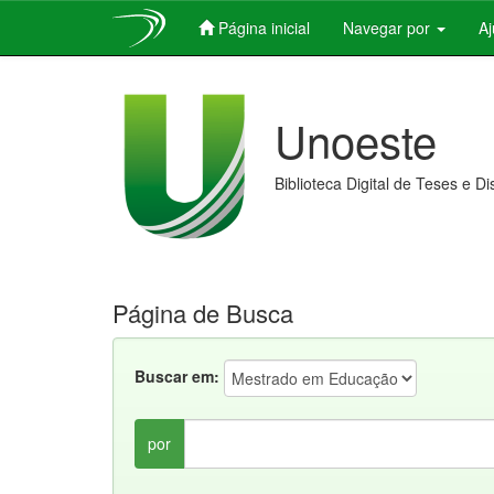
Página inicial
Navegar por
A
Skip
navigation
Unoeste
Biblioteca Digital de Teses e D
Página de Busca
Buscar em:
por