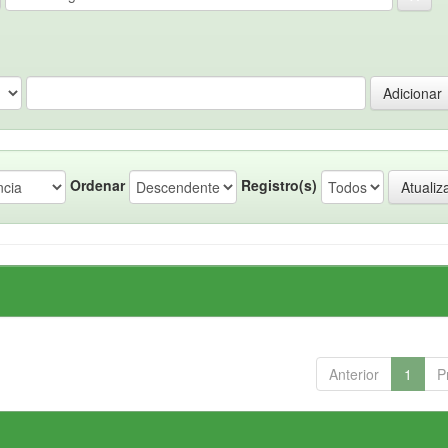
Ordenar
Registro(s)
Anterior
1
P