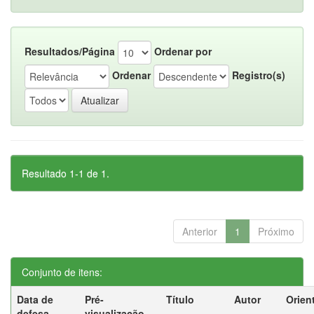
Resultados/Página
Ordenar por
Ordenar
Registro(s)
Resultado 1-1 de 1.
Anterior
1
Próximo
Conjunto de itens:
Data de
Pré-
Título
Autor
Orien
defesa
visualização