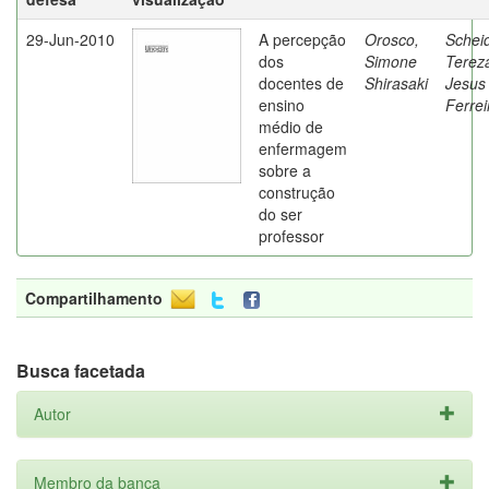
29-Jun-2010
A percepção
Orosco,
Schei
dos
Simone
Terez
docentes de
Shirasaki
Jesus
ensino
Ferrei
médio de
enfermagem
sobre a
construção
do ser
professor
Compartilhamento
Busca facetada
Autor
Membro da banca