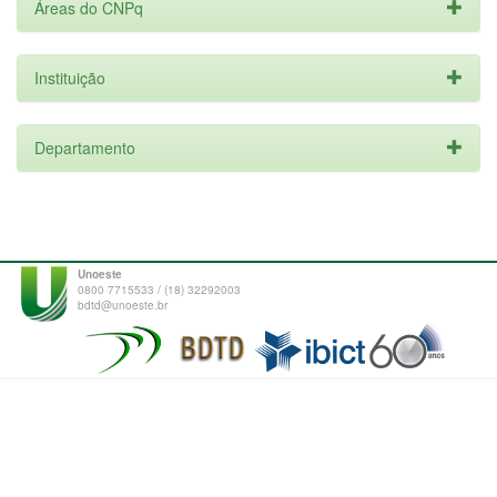
Áreas do CNPq
Instituição
Departamento
Unoeste
0800 7715533 / (18) 32292003
bdtd@unoeste.br