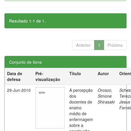
Resultado 1-1 de 1.
Anterior
1
Próximo
Conjunto de itens:
Data de
Pré-
Título
Autor
Orien
defesa
visualização
29-Jun-2010
A percepção
Orosco,
Schei
dos
Simone
Terez
docentes de
Shirasaki
Jesus
ensino
Ferrei
médio de
enfermagem
sobre a