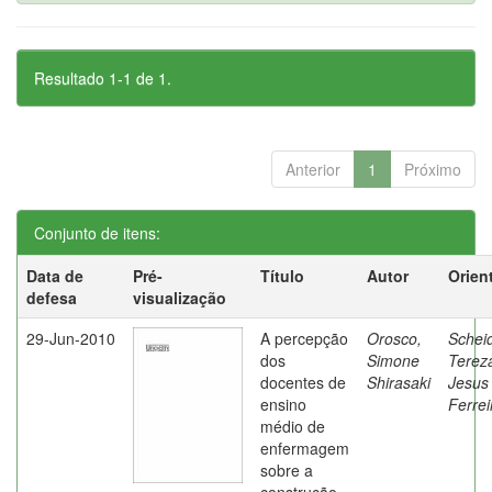
Resultado 1-1 de 1.
Anterior
1
Próximo
Conjunto de itens:
Data de
Pré-
Título
Autor
Orien
defesa
visualização
29-Jun-2010
A percepção
Orosco,
Schei
dos
Simone
Terez
docentes de
Shirasaki
Jesus
ensino
Ferrei
médio de
enfermagem
sobre a