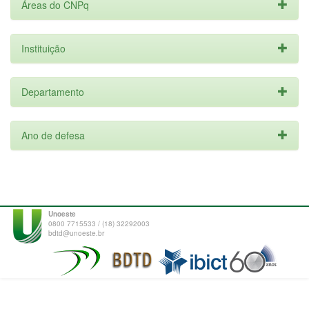
Áreas do CNPq
Instituição
Departamento
Ano de defesa
Unoeste
0800 7715533 / (18) 32292003
bdtd@unoeste.br