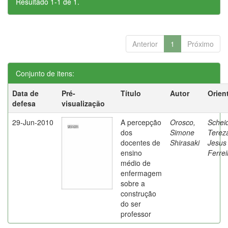
Resultado 1-1 de 1.
Anterior
1
Próximo
Conjunto de itens:
Data de
Pré-
Título
Autor
Orien
defesa
visualização
29-Jun-2010
A percepção
Orosco,
Schei
dos
Simone
Terez
docentes de
Shirasaki
Jesus
ensino
Ferrei
médio de
enfermagem
sobre a
construção
do ser
professor