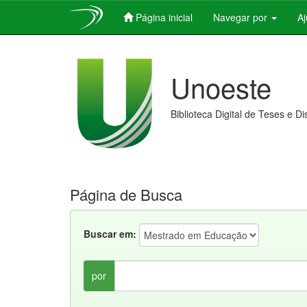
Página inicial
Navegar por
A
Skip
navigation
Unoeste
Biblioteca Digital de Teses e D
Página de Busca
Buscar em:
por