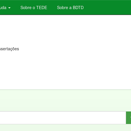
juda
Sobre o TEDE
Sobre a BDTD
issertações