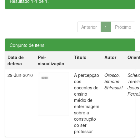
Resultado 1-1 de 1.
Anterior
1
Próximo
Conjunto de itens:
Data de
Pré-
Título
Autor
Orien
defesa
visualização
29-Jun-2010
A percepção
Orosco,
Schei
dos
Simone
Terez
docentes de
Shirasaki
Jesus
ensino
Ferrei
médio de
enfermagem
sobre a
construção
do ser
professor