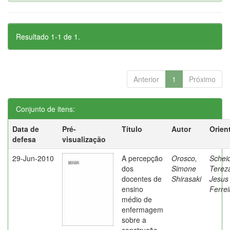
Resultado 1-1 de 1.
Anterior
1
Próximo
Conjunto de itens:
Data de
Pré-
Título
Autor
Orien
defesa
visualização
29-Jun-2010
A percepção
Orosco,
Schei
dos
Simone
Terez
docentes de
Shirasaki
Jesus
ensino
Ferrei
médio de
enfermagem
sobre a