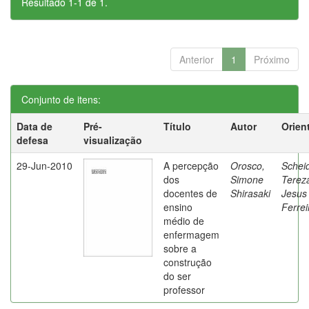
Resultado 1-1 de 1.
Anterior
1
Próximo
Conjunto de itens:
Data de
Pré-
Título
Autor
Orien
defesa
visualização
29-Jun-2010
A percepção
Orosco,
Schei
dos
Simone
Terez
docentes de
Shirasaki
Jesus
ensino
Ferrei
médio de
enfermagem
sobre a
construção
do ser
professor