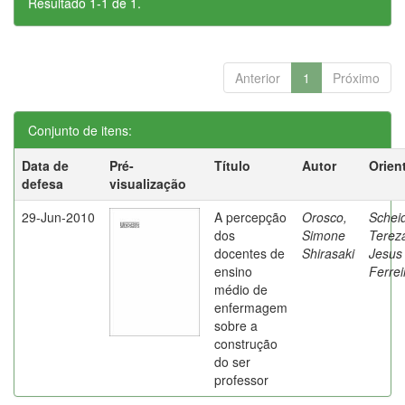
Resultado 1-1 de 1.
Anterior
1
Próximo
Conjunto de itens:
Data de
Pré-
Título
Autor
Orien
defesa
visualização
29-Jun-2010
A percepção
Orosco,
Schei
dos
Simone
Terez
docentes de
Shirasaki
Jesus
ensino
Ferrei
médio de
enfermagem
sobre a
construção
do ser
professor