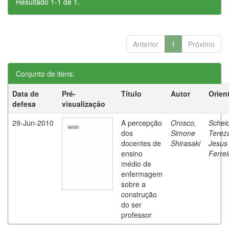
Resultado 1-1 de 1.
Anterior
1
Próximo
Conjunto de itens:
Data de
Pré-
Título
Autor
Orien
defesa
visualização
29-Jun-2010
A percepção
Orosco,
Schei
dos
Simone
Terez
docentes de
Shirasaki
Jesus
ensino
Ferrei
médio de
enfermagem
sobre a
construção
do ser
professor