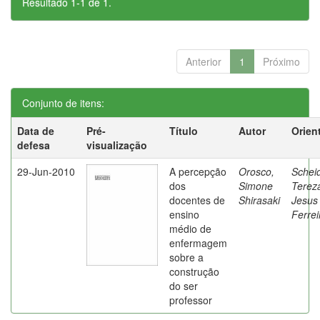
Resultado 1-1 de 1.
Anterior
1
Próximo
Conjunto de itens:
Data de
Pré-
Título
Autor
Orien
defesa
visualização
29-Jun-2010
A percepção
Orosco,
Schei
dos
Simone
Terez
docentes de
Shirasaki
Jesus
ensino
Ferrei
médio de
enfermagem
sobre a
construção
do ser
professor