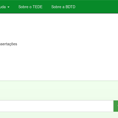
juda
Sobre o TEDE
Sobre a BDTD
issertações