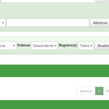
Ordenar
Registro(s)
Anterior
1
P