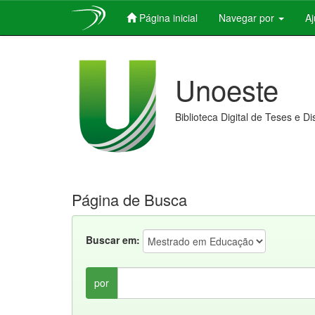
Página inicial
Navegar por
A
Skip
navigation
Unoeste
Biblioteca Digital de Teses e D
Página de Busca
Buscar em:
por