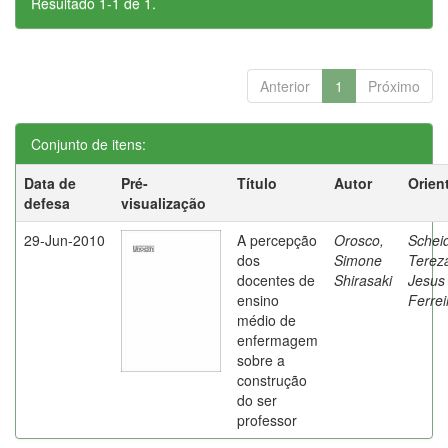
Resultado 1-1 de 1.
Anterior
1
Próximo
Conjunto de itens:
Data de
Pré-
Título
Autor
Orien
defesa
visualização
29-Jun-2010
A percepção
Orosco,
Schei
dos
Simone
Terez
docentes de
Shirasaki
Jesus
ensino
Ferrei
médio de
enfermagem
sobre a
construção
do ser
professor