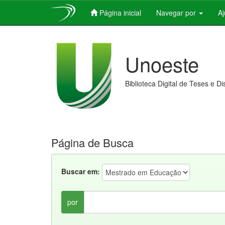
Página inicial
Navegar por
A
Skip
navigation
Unoeste
Biblioteca Digital de Teses e D
Página de Busca
Buscar em:
por