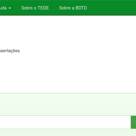
juda
Sobre o TEDE
Sobre a BDTD
issertações