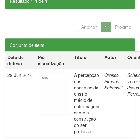
Resultado 1-1 de 1.
Anterior
1
Próximo
Conjunto de itens:
Data de
Pré-
Título
Autor
Orien
defesa
visualização
29-Jun-2010
A percepção
Orosco,
Schei
dos
Simone
Terez
docentes de
Shirasaki
Jesus
ensino
Ferrei
médio de
enfermagem
sobre a
construção
do ser
professor