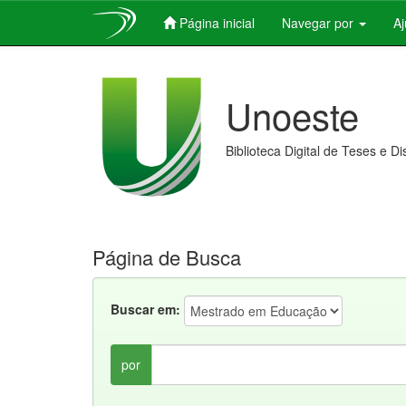
Página inicial
Navegar por
A
Skip
navigation
Unoeste
Biblioteca Digital de Teses e D
Página de Busca
Buscar em:
por