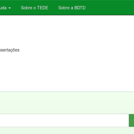
juda
Sobre o TEDE
Sobre a BDTD
issertações