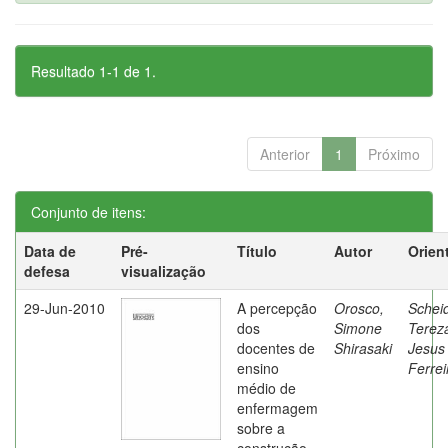
Resultado 1-1 de 1.
Anterior
1
Próximo
Conjunto de itens:
Data de
Pré-
Título
Autor
Orien
defesa
visualização
29-Jun-2010
A percepção
Orosco,
Schei
dos
Simone
Terez
docentes de
Shirasaki
Jesus
ensino
Ferrei
médio de
enfermagem
sobre a