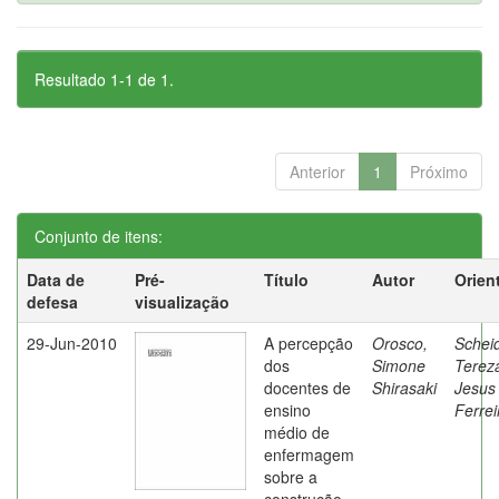
Resultado 1-1 de 1.
Anterior
1
Próximo
Conjunto de itens:
Data de
Pré-
Título
Autor
Orien
defesa
visualização
29-Jun-2010
A percepção
Orosco,
Schei
dos
Simone
Terez
docentes de
Shirasaki
Jesus
ensino
Ferrei
médio de
enfermagem
sobre a