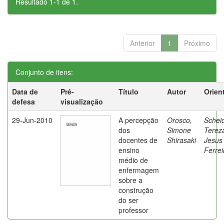
Resultado 1-1 de 1.
Anterior
1
Próximo
Conjunto de itens:
Data de
Pré-
Título
Autor
Orien
defesa
visualização
29-Jun-2010
A percepção
Orosco,
Schei
dos
Simone
Terez
docentes de
Shirasaki
Jesus
ensino
Ferrei
médio de
enfermagem
sobre a
construção
do ser
professor