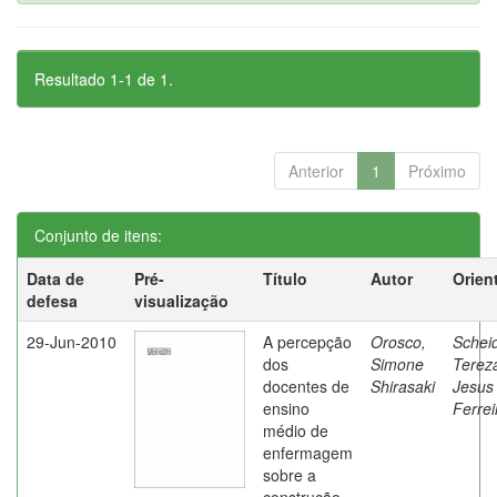
Resultado 1-1 de 1.
Anterior
1
Próximo
Conjunto de itens:
Data de
Pré-
Título
Autor
Orien
defesa
visualização
29-Jun-2010
A percepção
Orosco,
Schei
dos
Simone
Terez
docentes de
Shirasaki
Jesus
ensino
Ferrei
médio de
enfermagem
sobre a