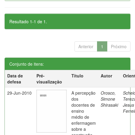
Resultado 1-1 de 1.
Anterior
1
Próximo
Conjunto de itens:
Data de
Pré-
Título
Autor
Orien
defesa
visualização
29-Jun-2010
A percepção
Orosco,
Schei
dos
Simone
Terez
docentes de
Shirasaki
Jesus
ensino
Ferrei
médio de
enfermagem
sobre a