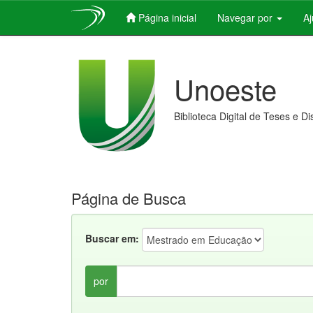
Página inicial
Navegar por
A
Skip
navigation
Unoeste
Biblioteca Digital de Teses e D
Página de Busca
Buscar em:
por