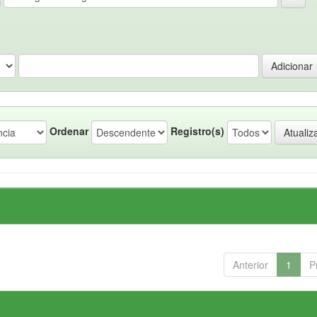
Ordenar
Registro(s)
Anterior
1
P