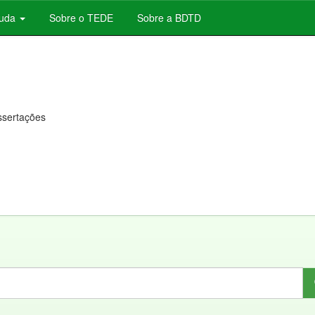
juda
Sobre o TEDE
Sobre a BDTD
issertações