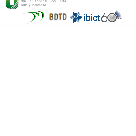
0800 7715533 / (18) 32292003
bdtd@unoeste.br