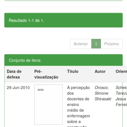
Resultado 1-1 de 1.
Anterior
1
Próximo
Conjunto de itens:
Data de
Pré-
Título
Autor
Orien
defesa
visualização
29-Jun-2010
A percepção
Orosco,
Schei
dos
Simone
Terez
docentes de
Shirasaki
Jesus
ensino
Ferrei
médio de
enfermagem
sobre a