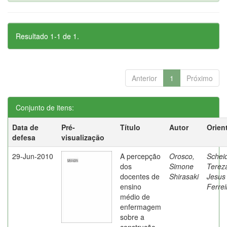
Resultado 1-1 de 1.
Anterior
1
Próximo
Conjunto de itens:
Data de
Pré-
Título
Autor
Orien
defesa
visualização
29-Jun-2010
A percepção
Orosco,
Schei
dos
Simone
Terez
docentes de
Shirasaki
Jesus
ensino
Ferrei
médio de
enfermagem
sobre a