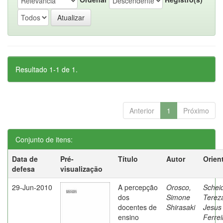
Resultado 1-1 de 1.
Anterior
1
Próximo
Conjunto de itens:
Data de
Pré-
Título
Autor
Orien
defesa
visualização
29-Jun-2010
A percepção
Orosco,
Schei
dos
Simone
Terez
docentes de
Shirasaki
Jesus
ensino
Ferrei