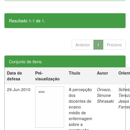
Resultado 1-1 de 1.
Anterior
1
Próximo
Conjunto de itens:
Data de
Pré-
Título
Autor
Orien
defesa
visualização
29-Jun-2010
A percepção
Orosco,
Schei
dos
Simone
Terez
docentes de
Shirasaki
Jesus
ensino
Ferrei
médio de
enfermagem
sobre a