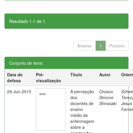
Resultado 1-1 de 1.
Anterior
1
Próximo
Conjunto de itens:
Data de
Pré-
Título
Autor
Orien
defesa
visualização
29-Jun-2010
A percepção
Orosco,
Schei
dos
Simone
Terez
docentes de
Shirasaki
Jesus
ensino
Ferrei
médio de
enfermagem
sobre a