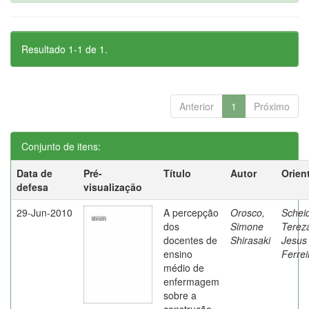
Resultado 1-1 de 1.
Anterior
1
Próximo
Conjunto de itens:
Data de
Pré-
Título
Autor
Orien
defesa
visualização
29-Jun-2010
A percepção
Orosco,
Schei
dos
Simone
Terez
docentes de
Shirasaki
Jesus
ensino
Ferrei
médio de
enfermagem
sobre a