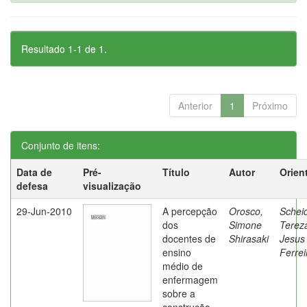
Resultado 1-1 de 1.
Anterior
1
Próximo
Conjunto de itens:
Data de
Pré-
Título
Autor
Orien
defesa
visualização
29-Jun-2010
A percepção
Orosco,
Schei
dos
Simone
Terez
docentes de
Shirasaki
Jesus
ensino
Ferrei
médio de
enfermagem
sobre a