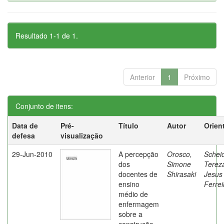
Resultado 1-1 de 1.
Anterior
1
Próximo
Conjunto de itens:
Data de
Pré-
Título
Autor
Orien
defesa
visualização
29-Jun-2010
A percepção
Orosco,
Schei
dos
Simone
Terez
docentes de
Shirasaki
Jesus
ensino
Ferrei
médio de
enfermagem
sobre a