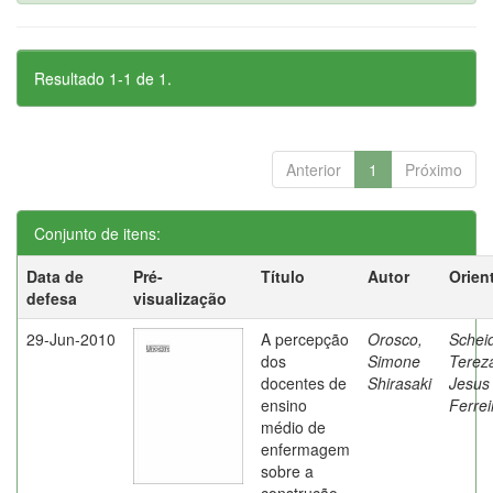
Resultado 1-1 de 1.
Anterior
1
Próximo
Conjunto de itens:
Data de
Pré-
Título
Autor
Orien
defesa
visualização
29-Jun-2010
A percepção
Orosco,
Schei
dos
Simone
Terez
docentes de
Shirasaki
Jesus
ensino
Ferrei
médio de
enfermagem
sobre a