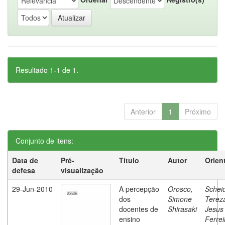
Resultado 1-1 de 1.
Anterior
1
Próximo
Conjunto de itens:
Data de
Pré-
Título
Autor
Orien
defesa
visualização
29-Jun-2010
A percepção
Orosco,
Schei
dos
Simone
Terez
docentes de
Shirasaki
Jesus
ensino
Ferrei