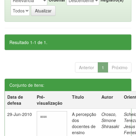
Resultado 1-1 de 1.
Anterior
1
Próximo
Conjunto de itens:
Data de
Pré-
Título
Autor
Orien
defesa
visualização
29-Jun-2010
A percepção
Orosco,
Schei
dos
Simone
Terez
docentes de
Shirasaki
Jesus
ensino
Ferrei