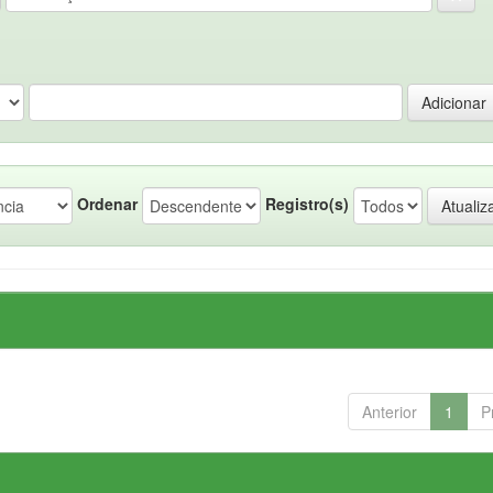
Ordenar
Registro(s)
Anterior
1
P