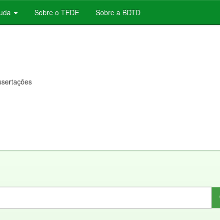
juda
Sobre o TEDE
Sobre a BDTD
issertações