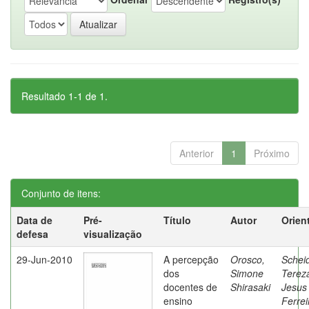
Resultado 1-1 de 1.
Anterior
1
Próximo
Conjunto de itens:
Data de
Pré-
Título
Autor
Orien
defesa
visualização
29-Jun-2010
A percepção
Orosco,
Schei
dos
Simone
Terez
docentes de
Shirasaki
Jesus
ensino
Ferrei