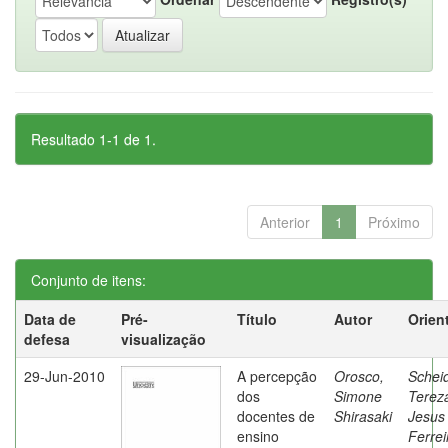
Resultado 1-1 de 1.
Anterior
1
Próximo
Conjunto de itens:
Data de
Pré-
Título
Autor
Orien
defesa
visualização
29-Jun-2010
A percepção
Orosco,
Schei
dos
Simone
Terez
docentes de
Shirasaki
Jesus
ensino
Ferrei