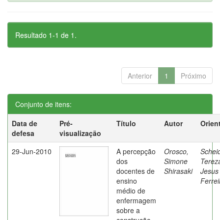
Resultado 1-1 de 1.
Anterior
1
Próximo
Conjunto de itens:
Data de
Pré-
Título
Autor
Orien
defesa
visualização
29-Jun-2010
A percepção
Orosco,
Schei
dos
Simone
Terez
docentes de
Shirasaki
Jesus
ensino
Ferrei
médio de
enfermagem
sobre a