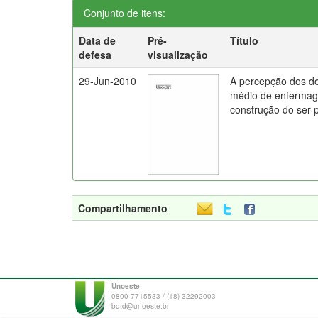
Conjunto de itens:
Data de
Pré-
Título
defesa
visualização
29-Jun-2010
A percepção dos d
médio de enfermag
construção do ser 
Compartilhamento
Unoeste
0800 7715533 / (18) 32292003
bdtd@unoeste.br