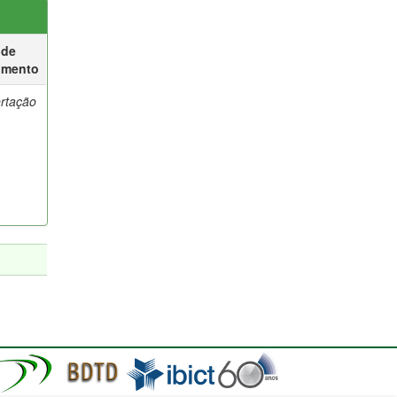
 de
umento
ertação