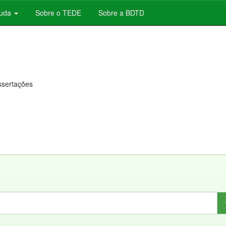
juda
Sobre o TEDE
Sobre a BDTD
issertações