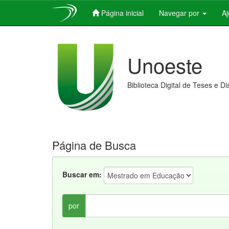
Página inicial
Navegar por
A
Skip
navigation
Unoeste
Biblioteca Digital de Teses e D
Página de Busca
Buscar em:
por