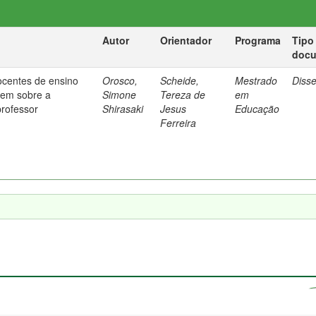
Autor
Orientador
Programa
Tipo
doc
ocentes de ensino
Orosco,
Scheide,
Mestrado
Diss
em sobre a
Simone
Tereza de
em
professor
Shirasaki
Jesus
Educação
Ferreira