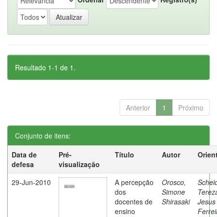
Resultado 1-1 de 1.
Anterior
1
Próximo
Conjunto de itens:
Data de
Pré-
Título
Autor
Orien
defesa
visualização
29-Jun-2010
A percepção
Orosco,
Schei
dos
Simone
Terez
docentes de
Shirasaki
Jesus
ensino
Ferrei