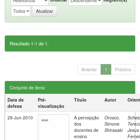
Resultado 1-1 de 1.
Anterior
1
Próximo
Conjunto de itens:
Data de
Pré-
Título
Autor
Orien
defesa
visualização
29-Jun-2010
A percepção
Orosco,
Schei
dos
Simone
Terez
docentes de
Shirasaki
Jesus
ensino
Ferrei