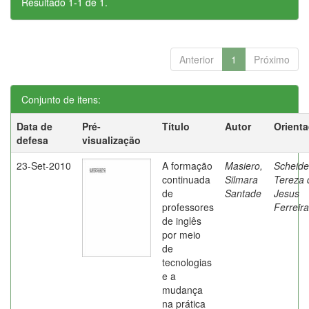
Resultado 1-1 de 1.
Anterior
1
Próximo
Conjunto de itens:
Data de
Pré-
Título
Autor
Orient
defesa
visualização
23-Set-2010
A formação
Masiero,
Scheide
continuada
Silmara
Tereza 
de
Santade
Jesus
professores
Ferreira
de inglês
por meio
de
tecnologias
e a
mudança
na prática