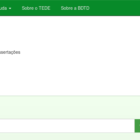
juda
Sobre o TEDE
Sobre a BDTD
issertações