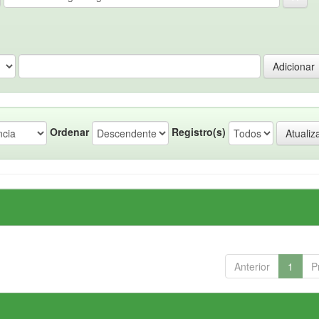
Ordenar
Registro(s)
Anterior
1
P