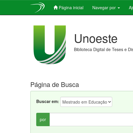
Página inicial
Navegar por
A
Skip
navigation
Unoeste
Biblioteca Digital de Teses e D
Página de Busca
Buscar em:
por